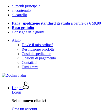
al menù principale
al contenuto
al carrello
Italia: spedizione standard gratuita
a partire da € 59,90
Reso gratuito
Consegna in 2 giorni
Aiuto
Dov'è il mio ordine?
Restituzione prodotti
Costi di spedizione
Opzioni di pagamento
Contattaci
Tutti i temi
Login
Login
Sei un
nuovo cliente?
Crea un account