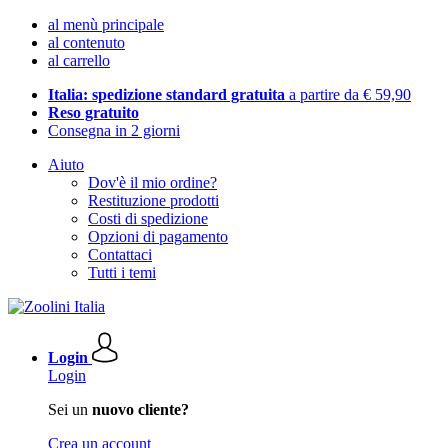
al menù principale
al contenuto
al carrello
Italia: spedizione standard gratuita
a partire da € 59,90
Reso gratuito
Consegna in 2 giorni
Aiuto
Dov'è il mio ordine?
Restituzione prodotti
Costi di spedizione
Opzioni di pagamento
Contattaci
Tutti i temi
Login
Login
Sei un
nuovo cliente?
Crea un account