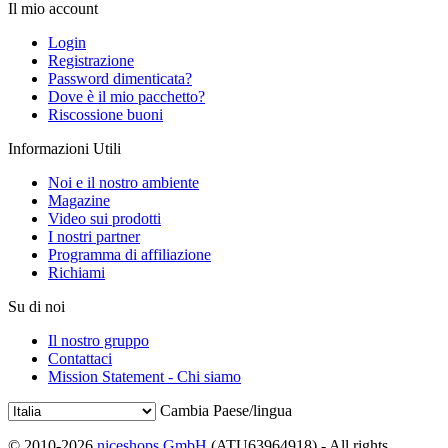
Il mio account
Login
Registrazione
Password dimenticata?
Dove è il mio pacchetto?
Riscossione buoni
Informazioni Utili
Noi e il nostro ambiente
Magazine
Video sui prodotti
I nostri partner
Programma di affiliazione
Richiami
Su di noi
Il nostro gruppo
Contattaci
Mission Statement - Chi siamo
Cambia Paese/lingua
© 2010-2026
niceshops GmbH
(ATU63964918) - All rights