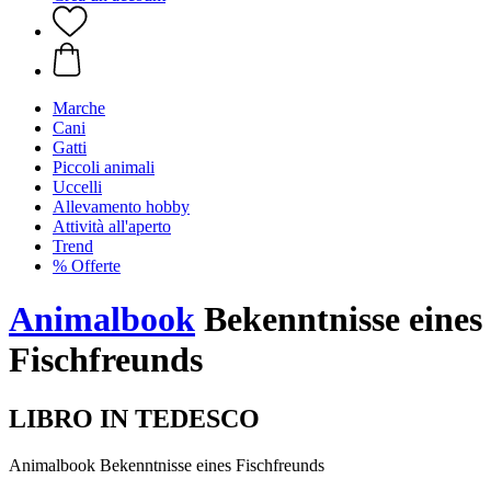
Marche
Cani
Gatti
Piccoli animali
Uccelli
Allevamento hobby
Attività all'aperto
Trend
% Offerte
Animalbook
Bekenntnisse eines
Fischfreunds
LIBRO IN TEDESCO
Animalbook Bekenntnisse eines Fischfreunds