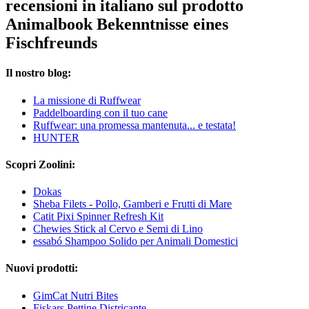
recensioni in italiano sul prodotto
Animalbook Bekenntnisse eines
Fischfreunds
Il nostro blog:
La missione di Ruffwear
Paddelboarding con il tuo cane
Ruffwear: una promessa mantenuta... e testata!
HUNTER
Scopri Zoolini:
Dokas
Sheba Filets - Pollo, Gamberi e Frutti di Mare
Catit Pixi Spinner Refresh Kit
Chewies Stick al Cervo e Semi di Lino
essabó Shampoo Solido per Animali Domestici
Nuovi prodotti:
GimCat Nutri Bites
Fiskars Pettine Districante